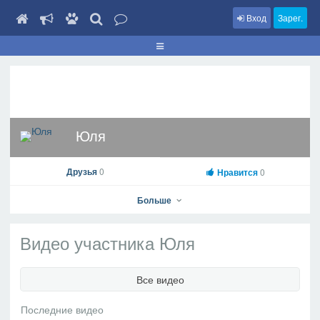
Вход
Зарег.
Юля
Друзья
0
Нравится
0
Больше
Видео участника Юля
Юля
Все видео
На профиль
В друзья
Фото
Видео
Написать сообщение