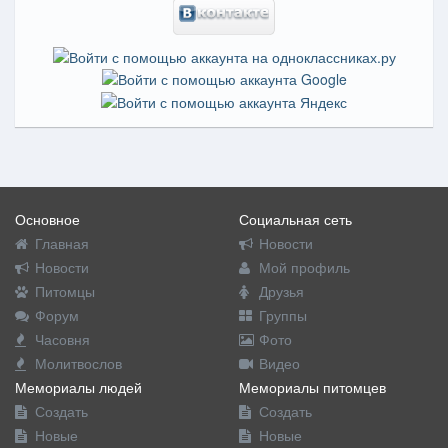
Основное
Социальная сеть
Главная
Новости
Новости
Мой профиль
Питомцы
Друзья
Форум
Группы
Часовня
Фото
Молитвослов
Видео
Мемориалы людей
Мемориалы питомцев
Создать
Создать
Новые
Новые