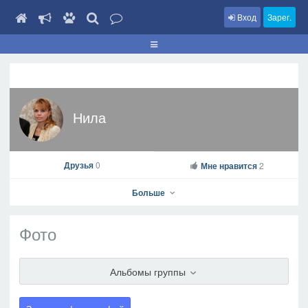
Вход
Зарег.
Нила
Друзья
0
Мне нравится
2
Больше
Фото
Нила
Альбомы группы
На профиль
В друзья
Фото
Видео
Написать сообщение