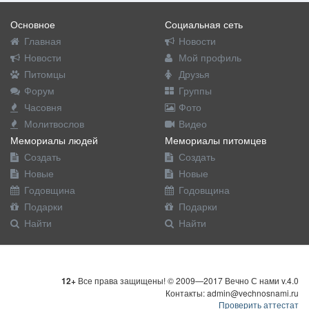
Основное
Социальная сеть
Главная
Новости
Новости
Мой профиль
Питомцы
Друзья
Форум
Группы
Часовня
Фото
Молитвослов
Видео
Мемориалы людей
Мемориалы питомцев
Создать
Создать
Новые
Новые
Годовщина
Годовщина
Подарки
Подарки
Найти
Найти
12+
Все права защищены! © 2009—2017 Вечно С нами v.4.0
Контакты: admin@vechnosnami.ru
Проверить аттестат