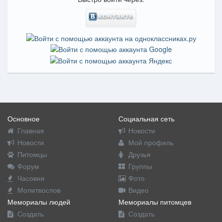
Основное
Социальная сеть
Главная
Новости
Новости
Мой профиль
Питомцы
Друзья
Форум
Группы
Часовня
Фото
Молитвослов
Видео
Мемориалы людей
Мемориалы питомцев
Создать
Создать