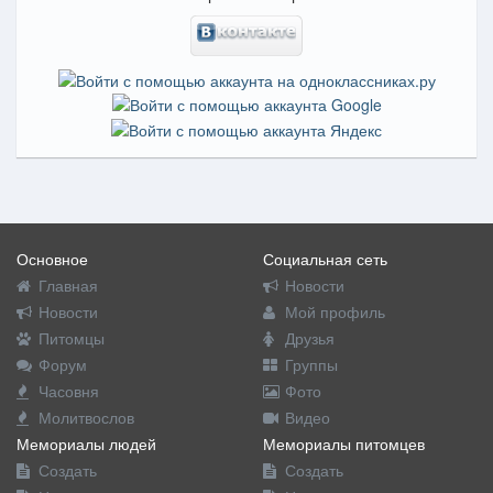
Основное
Социальная сеть
Главная
Новости
Новости
Мой профиль
Питомцы
Друзья
Форум
Группы
Часовня
Фото
Молитвослов
Видео
Мемориалы людей
Мемориалы питомцев
Создать
Создать