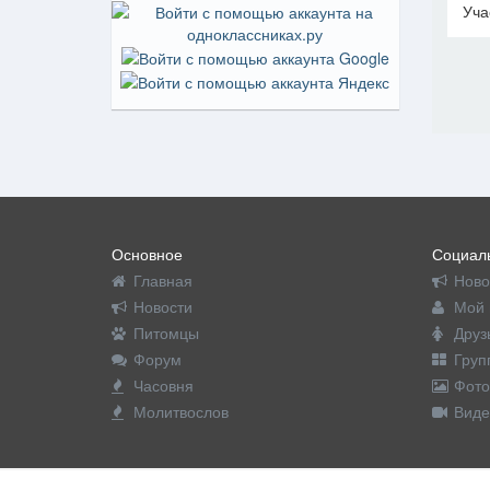
Уча
Основное
Социаль
Главная
Ново
Новости
Мой 
Питомцы
Друз
Форум
Груп
Часовня
Фото
Молитвослов
Виде