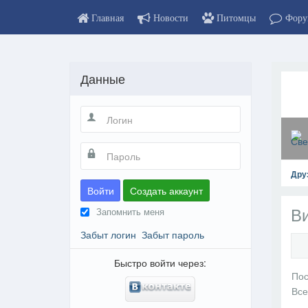
Главная
Новости
Питомцы
Фору
Данные
Дру
Войти
Создать аккаунт
Ви
Запомнить меня
Забыт логин
Забыт пароль
Быстро войти через:
На пр