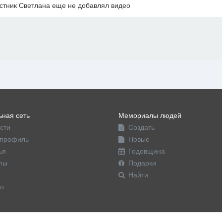
стник Светлана еще не добавлял видео
ная сеть
Мемориалы людей
сти
Создать
профиль
Новые
ья
Годовщина
пы
Подарки
Найти
о