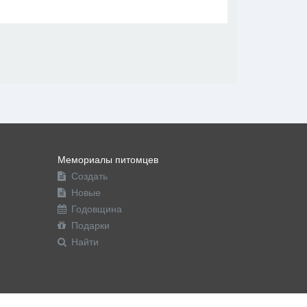
В друзья
Фото
Видео
Написать сообщение
Мемориалы питомцев
Создать
Новые
Годовщина
Подарки
Найти