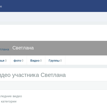
м
Светлана
зья
0
фото
0
Видео
0
Группы
0
део участника Светлана
Светлана
офиль