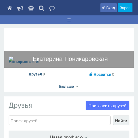
Вход
Зарег.
Екатерина Поникаровская
Друзья
0
Нравится
0
Больше
Друзья
Пригласить друзей
Найти
Екатерина Поникаровская
На профиль
Назад профилю
В друзья
Фото
Видео
Написать сообщение