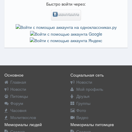
Быстро войти через:
Основное
Социальная сеть
Главная
Новости
Новости
Мой профиль
Питомцы
Друзья
Форум
Группы
Часовня
Фото
Молитвослов
Видео
Мемориалы людей
Мемориалы питомцев
Создать
Создать