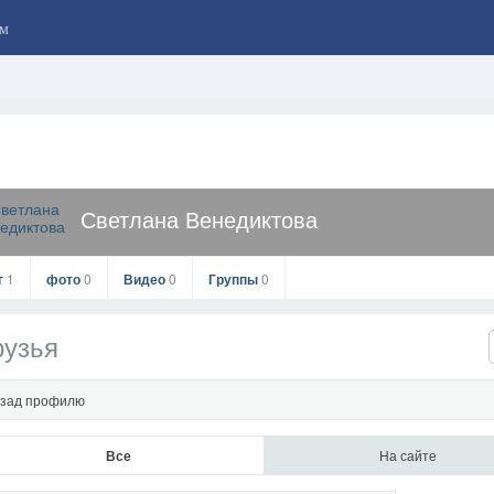
м
Светлана Венедиктова
г
1
фото
0
Видео
0
Группы
0
рузья
зад профилю
Все
На сайте
Светлана Венедиктова