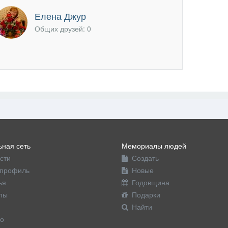
офиль
Елена Джур
Общих друзей: 0
ная сеть
Мемориалы людей
сти
Создать
профиль
Новые
ья
Годовщина
пы
Подарки
Найти
о