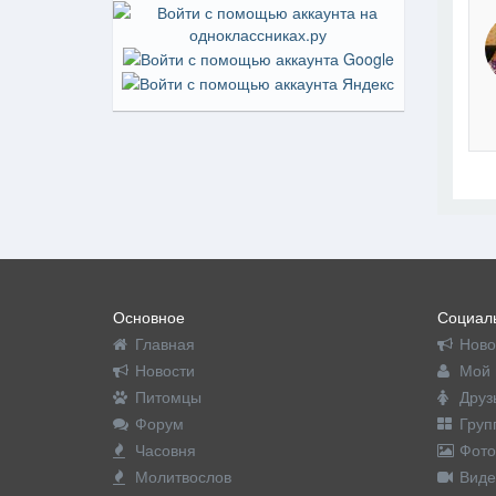
На пр
Основное
Социаль
Главная
Ново
Новости
Мой 
Питомцы
Друз
Форум
Груп
Часовня
Фото
Молитвослов
Виде