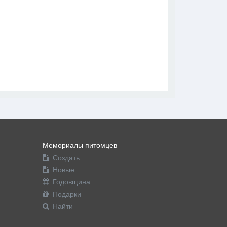
В друзья
Фото
Видео
Написать сообщение
Мемориалы питомцев
Создать
Новые
Годовщина
Подарки
Найти