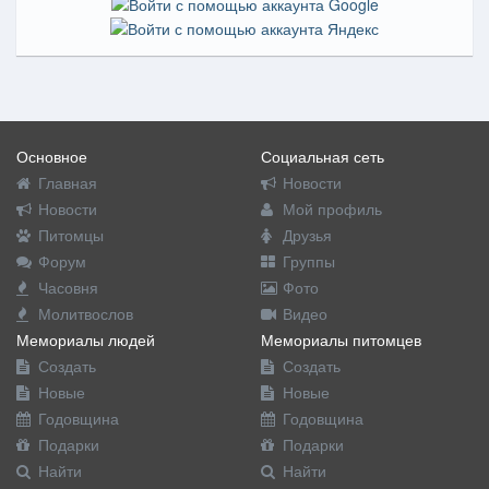
Основное
Социальная сеть
Главная
Новости
Новости
Мой профиль
Питомцы
Друзья
Форум
Группы
Часовня
Фото
Молитвослов
Видео
Мемориалы людей
Мемориалы питомцев
Создать
Создать
Новые
Новые
Годовщина
Годовщина
Подарки
Подарки
Найти
Найти