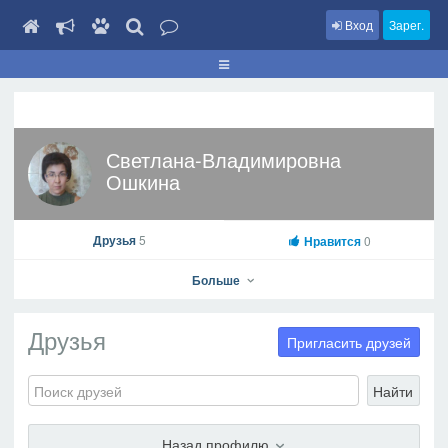
Вход
Зарег.
Светлана-Владимировна
Ошкина
Друзья
5
Нравится
0
Больше
Друзья
Пригласить друзей
Найти
Светлана-Владимировна Ошкина
На профиль
Назад профилю
В друзья
Фото
Видео
Написать сообщение