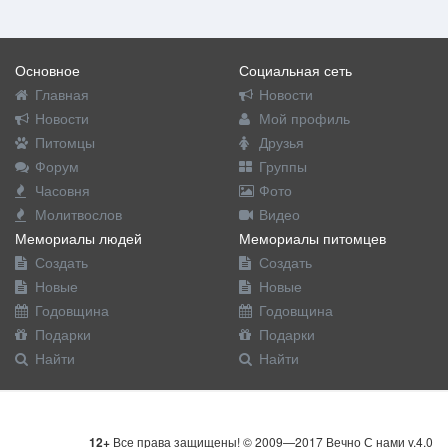
Основное
Социальная сеть
Главная
Новости
Новости
Мой профиль
Питомцы
Друзья
Форум
Группы
Часовня
Фото
Молитвослов
Видео
Мемориалы людей
Мемориалы питомцев
Создать
Создать
Новые
Новые
Годовщина
Годовщина
Подарки
Подарки
Найти
Найти
12+
Все права защищены! © 2009—2017 Вечно С нами v.4.0