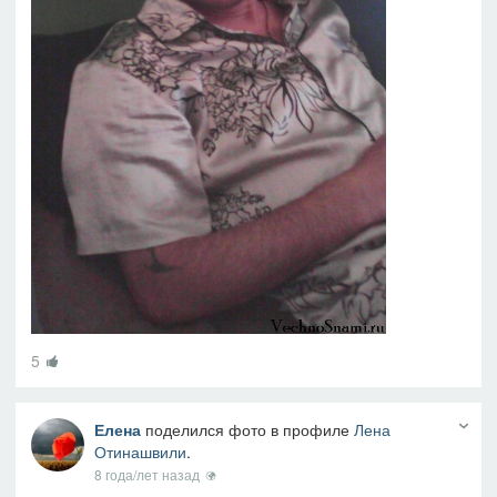
5
Елена
поделился фото в профиле
Лена
Отинашвили
.
8 года/лет назад