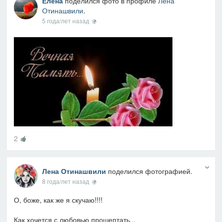
Елена
поделился фото в профиле
Лена
Отинашвили
.
5 года/лет назад
2
Лена Отинашвили
поделился фотографией.
8 года/лет назад
О, боже, как же я скучаю!!!!
Как хочется с любовью прошептать...