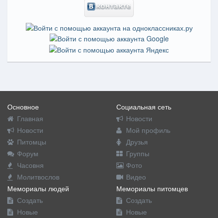
Основное
Социальная сеть
Главная
Новости
Новости
Мой профиль
Питомцы
Друзья
Форум
Группы
Часовня
Фото
Молитвослов
Видео
Мемориалы людей
Мемориалы питомцев
Создать
Создать
Новые
Новые