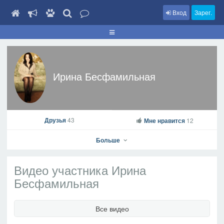
Вход
Зарег.
Ирина Бесфамильная
Друзья
43
Мне нравится
12
Больше
Видео участника Ирина
Бесфамильная
Ирина Бесфамильная
Все видео
На профиль
В друзья
Фото
Видео
Написать сообщение