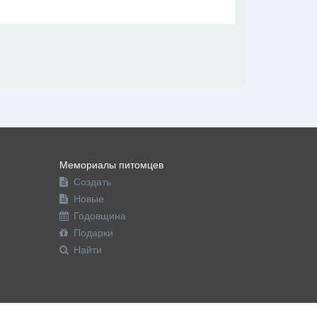
В друзья
Фото
Видео
Написать сообщение
Мемориалы питомцев
Создать
Новые
Годовщина
Подарки
Найти