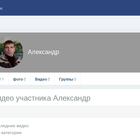
м
Александр
г
1
фото
0
Видео
0
Группы
0
део участника Александр
Александр