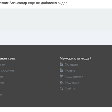
стник Александр еще не добавлял видео
офиль
ная сеть
Мемориалы людей
сти
Создать
профиль
Новые
ья
Годовщина
пы
Подарки
Найти
о