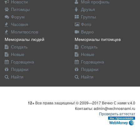
Новости
Мой профиль
Питомцы
Друзья
Форум
Группы
Часовня
Фото
Молитвослов
Видео
Мемориалы людей
Мемориалы питомцев
Создать
Создать
Новые
Новые
Годовщина
Годовщина
Подарки
Подарки
Найти
Найти
12+
Все права защищены! © 2009—2017 Вечно С нами v.4.0
Контакты: admin@vechnosnami.ru
Проверить аттестат