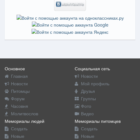
Основное
Социальная сеть
Главная
Новости
Новости
Мой профиль
Питомцы
Друзья
Форум
Группы
Часовня
Фото
Молитвослов
Видео
Мемориалы людей
Мемориалы питомцев
Создать
Создать
Новые
Новые