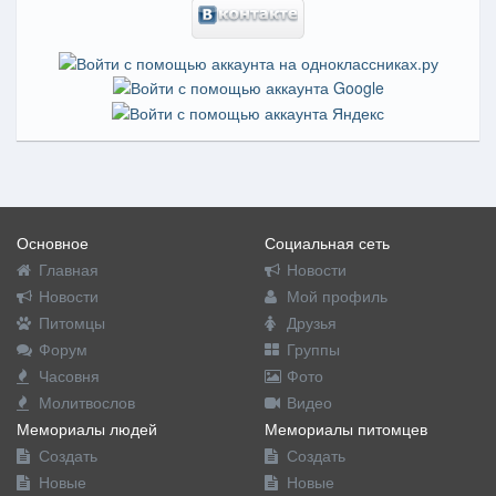
Основное
Социальная сеть
Главная
Новости
Новости
Мой профиль
Питомцы
Друзья
Форум
Группы
Часовня
Фото
Молитвослов
Видео
Мемориалы людей
Мемориалы питомцев
Создать
Создать
Новые
Новые