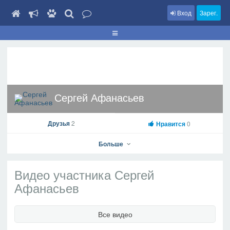
Вход
Зарег.
Сергей Афанасьев
Друзья
2
Нравится
0
Больше
Видео участника Сергей
Афанасьев
Сергей Афанасьев
Все видео
На профиль
В друзья
Фото
Видео
Написать сообщение