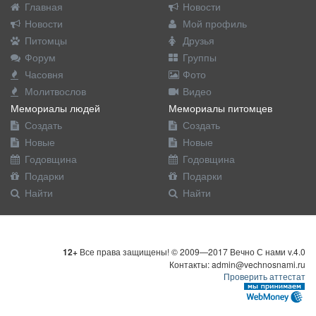
Главная
Новости
Новости
Мой профиль
Питомцы
Друзья
Форум
Группы
Часовня
Фото
Молитвослов
Видео
Мемориалы людей
Мемориалы питомцев
Создать
Создать
Новые
Новые
Годовщина
Годовщина
Подарки
Подарки
Найти
Найти
12+
Все права защищены! © 2009—2017 Вечно С нами v.4.0
Контакты: admin@vechnosnami.ru
Проверить аттестат