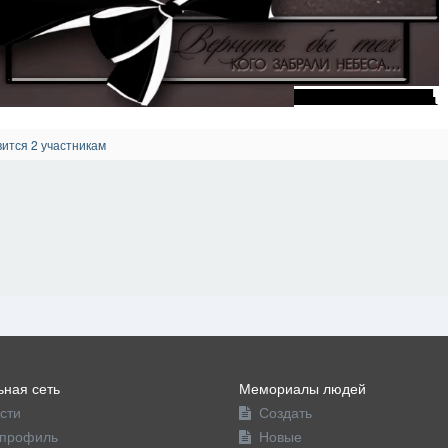
ится 2 участникам
ная сеть
Мемориалы людей
сти
Создать
профиль
Новые