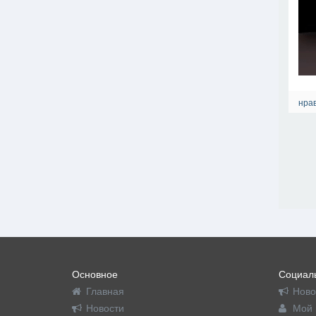
нрав
Основное
Социаль
Главная
Ново
Новости
Мой 