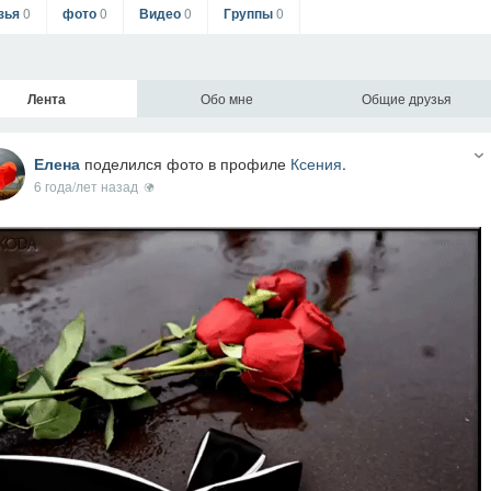
зья
0
фото
0
Видео
0
Группы
0
Лента
Обо мне
Общие друзья
Елена
поделился фото в профиле
Ксения
.
6 года/лет назад