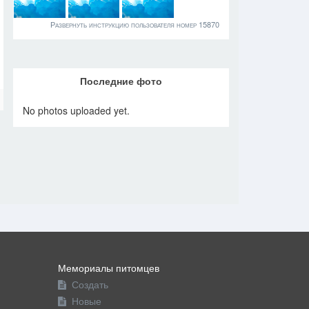
Развернуть инструкцию пользователя номер 15870
Последние фото
No photos uploaded yet.
Мемориалы питомцев
Создать
Новые