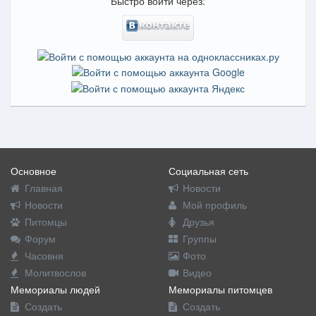
Быстро войти через:
Основное
Социальная сеть
Главная
Новости
Новости
Мой профиль
Питомцы
Друзья
Форум
Группы
Часовня
Фото
Молитвослов
Видео
Мемориалы людей
Мемориалы питомцев
Создать
Создать