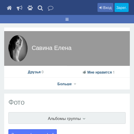
Вход
Зарег.
Савина Елена
Друзья
0
Мне нравится
1
Больше
Фото
Савина Елена
Альбомы группы
На профиль
В друзья
Фото
Видео
Написать сообщение