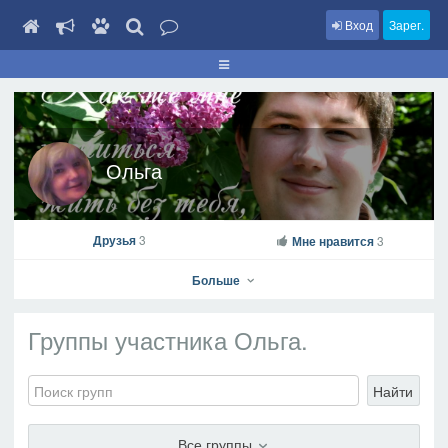
Вход
Зарег.
Ольга
Друзья
3
Мне нравится
3
Больше
Группы участника Ольга.
Найти
Ольга
На профиль
Все группы
В друзья
Фото
Видео
Написать сообщение