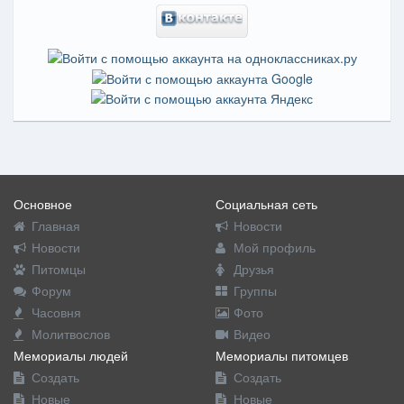
Основное
Социальная сеть
Главная
Новости
Новости
Мой профиль
Питомцы
Друзья
Форум
Группы
Часовня
Фото
Молитвослов
Видео
Мемориалы людей
Мемориалы питомцев
Создать
Создать
Новые
Новые