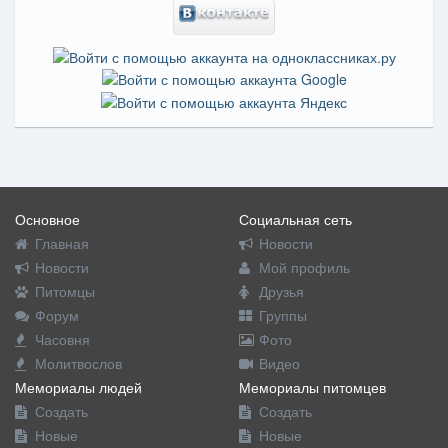
Основное
Социальная сеть
Главная
Новости
Новости
Мой профиль
Питомцы
Друзья
Форум
Группы
Часовня
Фото
Молитвослов
Видео
Мемориалы людей
Мемориалы питомцев
Создать
Создать
Новые
Новые