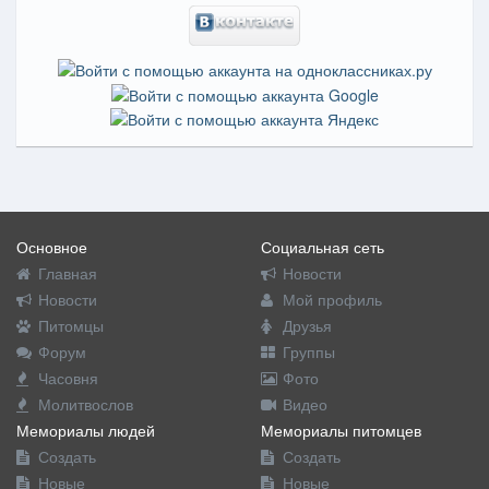
Основное
Социальная сеть
Главная
Новости
Новости
Мой профиль
Питомцы
Друзья
Форум
Группы
Часовня
Фото
Молитвослов
Видео
Мемориалы людей
Мемориалы питомцев
Создать
Создать
Новые
Новые