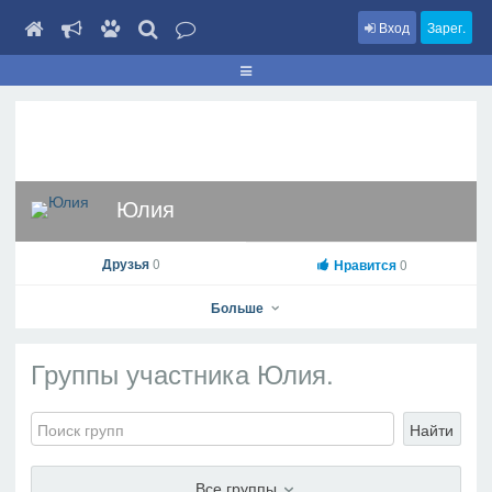
Вход
Зарег.
Юлия
Друзья
0
Нравится
0
Больше
Группы участника Юлия.
Юлия
Найти
На профиль
В друзья
Фото
Видео
Написать сообщение
Все группы