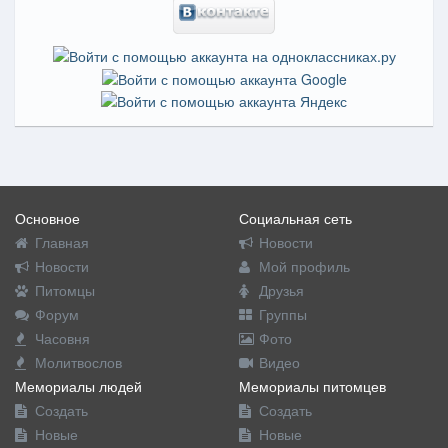
Основное
Социальная сеть
Главная
Новости
Новости
Мой профиль
Питомцы
Друзья
Форум
Группы
Часовня
Фото
Молитвослов
Видео
Мемориалы людей
Мемориалы питомцев
Создать
Создать
Новые
Новые