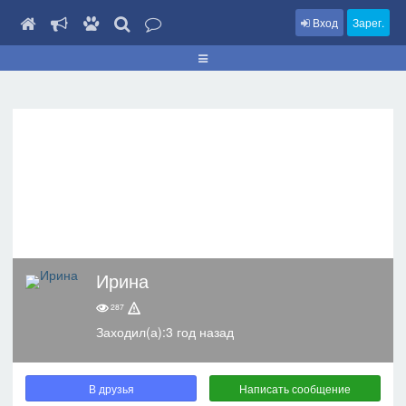
Вход
Зарег.
Ирина
287
Заходил(а):3 год назад
В друзья
Написать сообщение