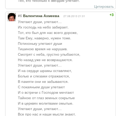
Тех, кто тихонько к звёздам улетает.
Цитировать
+3
#6
Валентина Ахмеева
27.08.2013 21:01
Улетают души, улетают…
Их господь на небо забирает.
Тот, кто был для нас всего дороже,
Там Ему, наверно, нужен тоже.
Потихоньку улетают души
Тишиною время не нарушив.
Смотрят с неба, грустно улыбаются,
Но назад уже не возвращаются.
Улетают души, улетают…
И на сердце шрамы оставляют,
Болью и слезами отражаются,
В памяти они не забываются.
С покаяньем души улетают
И о встречи с Господом мечтают
Тайною от глаз земных сокрытые
И в церквях молитвами омытые.
Улетают души, улетают…
Все про нас и наши мысли знают.