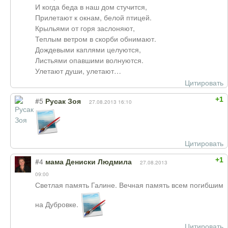
И когда беда в наш дом стучится,
Прилетают к окнам, белой птицей.
Крыльями от горя заслоняют,
Теплым ветром в скорби обнимают.
Дождевыми каплями целуются,
Листьями опавшими волнуются.
Улетают души, улетают…
Цитировать
+1
#5
Русак Зоя
27.08.2013 16:10
Цитировать
+1
#4
мама Дениски Людмила
27.08.2013
09:00
Светлая память Галине. Вечная память всем погибшим
на Дубровке.
Цитировать