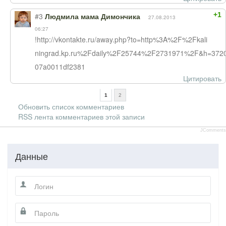
+1
#3
Людмила мама Димончика
27.08.2013
06:27
!http://vkontakte.ru/away.php?to=http%3A%2F%2Fkali
ningrad.kp.ru%2Fdaily%2F25744%2F2731971%2F&h=372
07a0011df2381
Цитировать
1
2
Обновить список комментариев
RSS лента комментариев этой записи
JComments
Данные