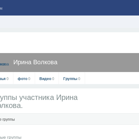
м
Ирина Волкова
зья
0
фото
0
Видео
0
Группы
0
уппы участника Ирина
лкова.
е группы
Ирина Волкова