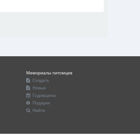
В друзья
Фото
Видео
Написать сообщение
Мемориалы питомцев
Создать
Новые
Годовщина
Подарки
Найти