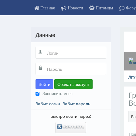
Главная
Новости
Питомцы
Фору
Данные
Дру
Войти
Создать аккаунт
Гр
Запомнить меня
Во
Забыт логин
Забыт пароль
Быстро войти через:
Вс