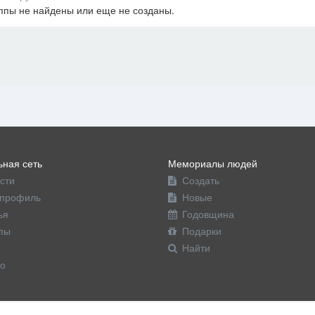
ппы не найдены или еще не созданы.
офиль
ная сеть
Мемориалы людей
сти
Создать
профиль
Новые
ья
Годовщина
пы
Подарки
Найти
о