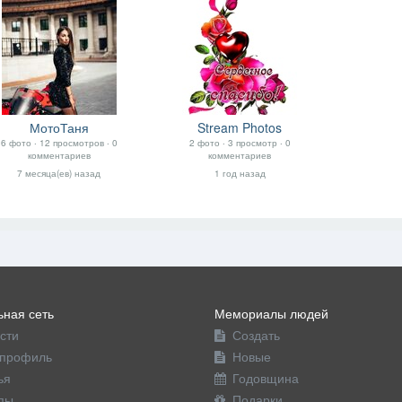
МотоТаня
Stream Photos
6 фото ‧ 12 просмотров ‧ 0
2 фото ‧ 3 просмотр ‧ 0
комментариев
комментариев
7 месяца(ев) назад
1 год назад
ная сеть
Мемориалы людей
сти
Создать
профиль
Новые
ья
Годовщина
пы
Подарки