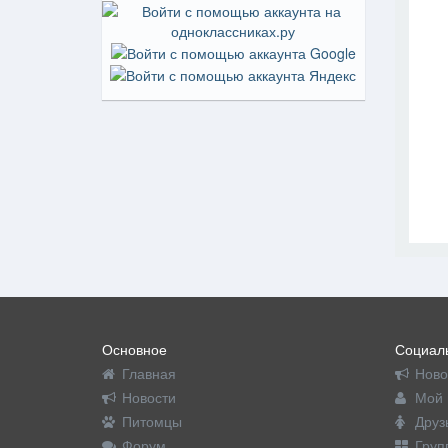
Основное
Социаль
Главная
Ново
Новости
Мой 
Питомцы
Друз
Форум
Груп