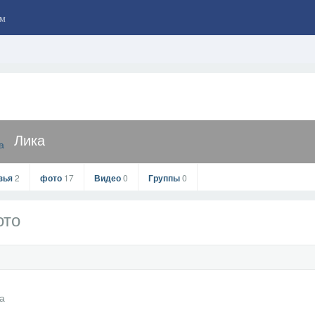
м
Лика
зья
2
фото
17
Видео
0
Группы
0
ото
Лика
офиль