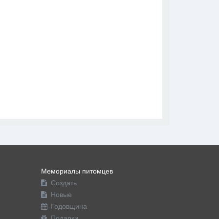
В друзья
Фото
Видео
Написать сообщение
Мемориалы питомцев
Создать
Новые
Годовщина
Подарки