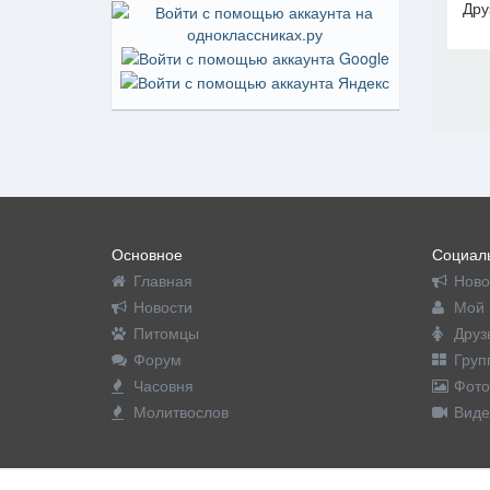
Дру
На пр
Основное
Социаль
Главная
Ново
Новости
Мой 
Питомцы
Друз
Форум
Груп
Часовня
Фото
Молитвослов
Виде