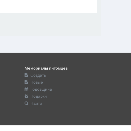
В друзья
Фото
Видео
Написать сообщение
Мемориалы питомцев
Создать
Новые
Годовщина
Подарки
Найти