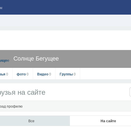
м
Солнце Бегущее
зья
0
фото
0
Видео
0
Группы
0
узья на сайте
зад профилю
Все
На сайте
Солнце Бегущее