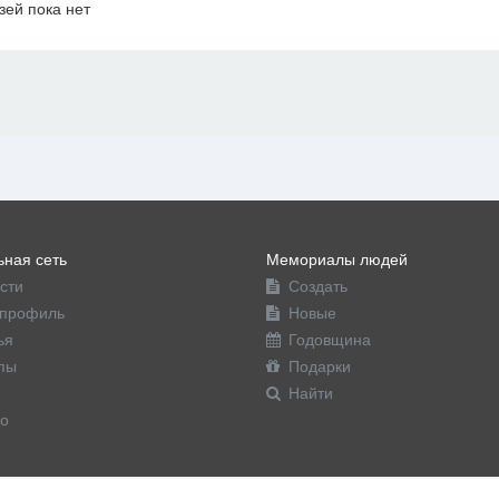
зей пока нет
офиль
ная сеть
Мемориалы людей
сти
Создать
профиль
Новые
ья
Годовщина
пы
Подарки
Найти
о