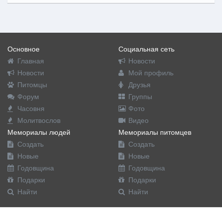
Основное
Социальная сеть
Главная
Новости
Новости
Мой профиль
Питомцы
Друзья
Форум
Группы
Часовня
Фото
Молитвослов
Видео
Мемориалы людей
Мемориалы питомцев
Создать
Создать
Новые
Новые
Годовщина
Годовщина
Подарки
Подарки
Найти
Найти