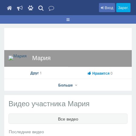
Вход
Зарег.
Мария
Друг
1
Нравится
0
Больше
Видео участника Мария
Мария
Все видео
На профиль
В друзья
Фото
Видео
Написать сообщение