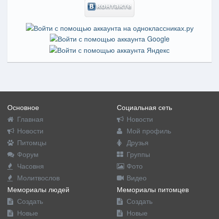
Основное
Социальная сеть
Главная
Новости
Новости
Мой профиль
Питомцы
Друзья
Форум
Группы
Часовня
Фото
Молитвослов
Видео
Мемориалы людей
Мемориалы питомцев
Создать
Создать
Новые
Новые