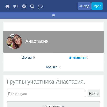
Вход
Зарег.
Анастасия
Друзья
0
Нравится
0
Больше
Группы участника Анастасия.
Найти
Анастасия
На профиль
Все группы
В друзья
Фото
Видео
Написать сообщение