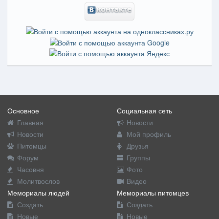
Основное
Социальная сеть
Главная
Новости
Новости
Мой профиль
Питомцы
Друзья
Форум
Группы
Часовня
Фото
Молитвослов
Видео
Мемориалы людей
Мемориалы питомцев
Создать
Создать
Новые
Новые