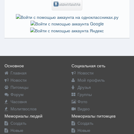
Основное
Социальная сеть
Главная
Новости
Новости
Мой профиль
Питомцы
Друзья
Форум
Группы
Часовня
Фото
Молитвослов
Видео
Мемориалы людей
Мемориалы питомцев
Создать
Создать
Новые
Новые