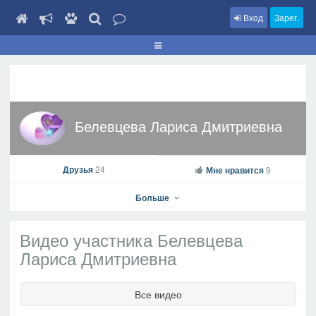
Вход
Зарег.
Белевцева Лариса Дмитриевна
Друзья
24
Мне нравится
9
Больше
Видео участника Белевцева
Лариса Дмитриевна
Белевцева Лариса Дмитриевна
Все видео
На профиль
В друзья
Фото
Видео
Написать сообщение