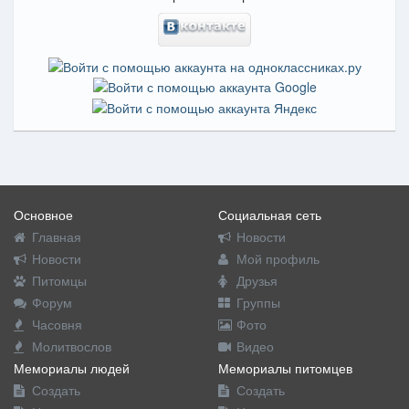
Основное
Социальная сеть
Главная
Новости
Новости
Мой профиль
Питомцы
Друзья
Форум
Группы
Часовня
Фото
Молитвослов
Видео
Мемориалы людей
Мемориалы питомцев
Создать
Создать