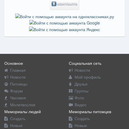
Основное
Социальная сеть
Главная
Новости
Новости
Мой профиль
Питомцы
Друзья
Форум
Группы
Часовня
Фото
Молитвослов
Видео
Мемориалы людей
Мемориалы питомцев
Создать
Создать
Новые
Новые