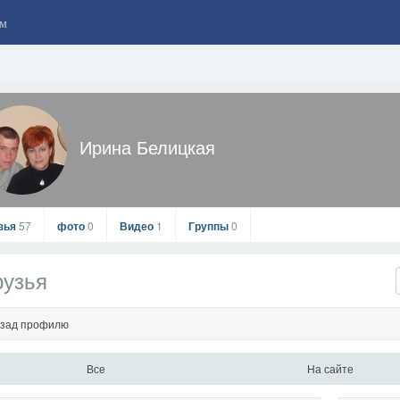
м
Ирина Белицкая
зья
57
фото
0
Видео
1
Группы
0
рузья
зад профилю
Все
На сайте
Ирина Белицкая