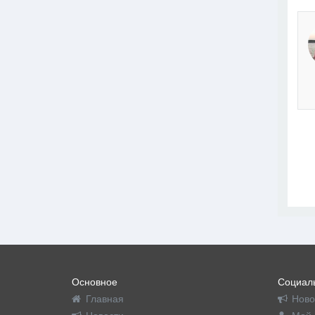
Основное
Социаль
Главная
Ново
Новости
Мой 