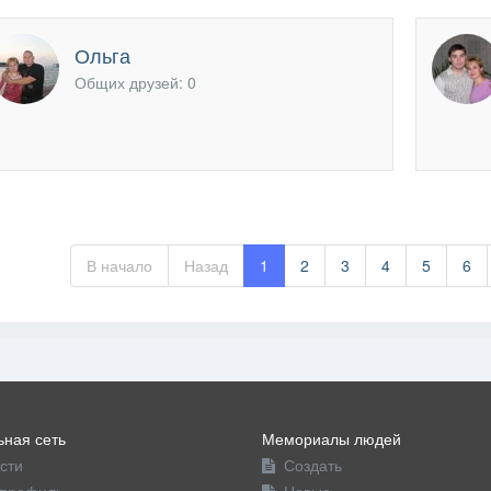
Ольга
Общих друзей: 0
В начало
Назад
1
2
3
4
5
6
ная сеть
Мемориалы людей
сти
Создать
профиль
Новые