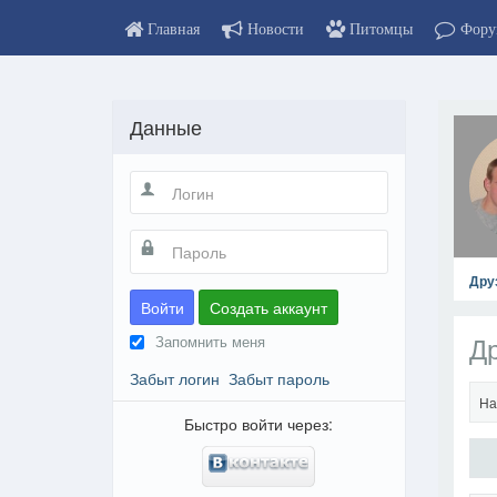
Главная
Новости
Питомцы
Фору
Данные
Дру
Войти
Создать аккаунт
Д
Запомнить меня
Забыт логин
Забыт пароль
На
Быстро войти через: