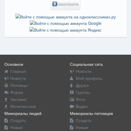
Основное
Социальная сеть
Главная
Новости
Новости
Мой профиль
Питомцы
Друзья
Форум
Группы
Часовня
Фото
Молитвослов
Видео
Мемориалы людей
Мемориалы питомцев
Создать
Создать
Новые
Новые