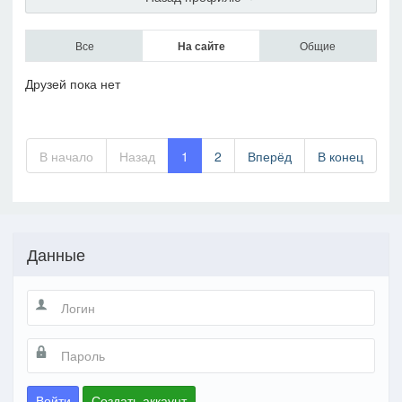
Все
На сайте
Общие
Друзей пока нет
В начало
Назад
1
2
Вперёд
В конец
Данные
Войти
Создать аккаунт