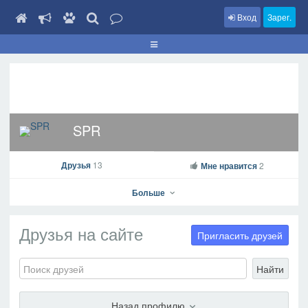
Вход
Зарег.
SPR
Друзья
13
Мне нравится
2
Больше
Друзья на сайте
Пригласить друзей
SPR
Найти
На профиль
В друзья
Фото
Видео
Написать сообщение
Назад профилю