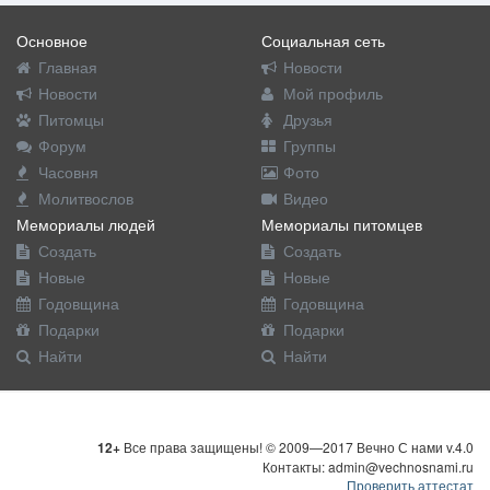
Основное
Социальная сеть
Главная
Новости
Новости
Мой профиль
Питомцы
Друзья
Форум
Группы
Часовня
Фото
Молитвослов
Видео
Мемориалы людей
Мемориалы питомцев
Создать
Создать
Новые
Новые
Годовщина
Годовщина
Подарки
Подарки
Найти
Найти
12+
Все права защищены! © 2009—2017 Вечно С нами v.4.0
Контакты: admin@vechnosnami.ru
Проверить аттестат