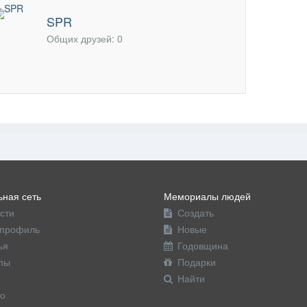
офиль
SPR
Общих друзей: 0
ная сеть
Мемориалы людей
сти
Создать
профиль
Новые
ья
Годовщина
пы
Подарки
Найти
о