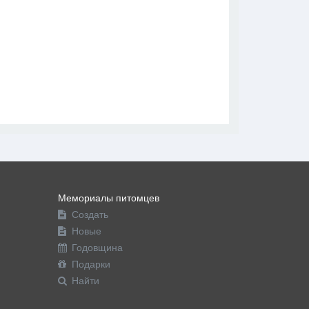
В друзья
Фото
Видео
Написать сообщение
Мемориалы питомцев
Создать
Новые
Годовщина
Подарки
Найти