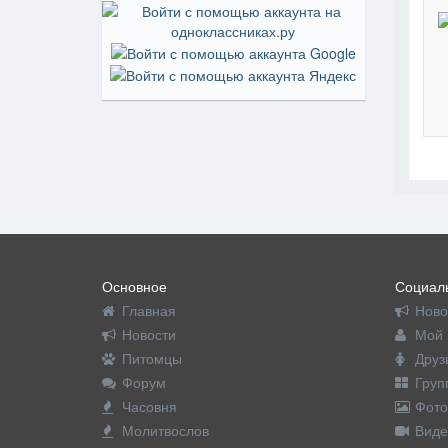
На пр
Основное
Социаль
Главная
Ново
Новости
Мой 
Питомцы
Друз
Форум
Груп
Часовня
Фото
Молитвослов
Виде