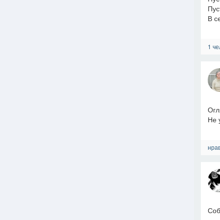
Пус
В с
1 че
Огл
Не 
нрав
Соб