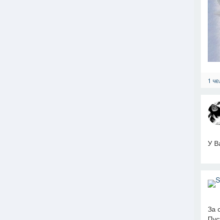
1 че
У В
За 
Пус