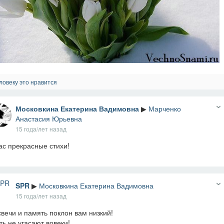
ловеку это нравится
Московкина Екатерина Вадимовна
▶
Марченко
Анастасия Юрьевна
15 года/лет назад
ас прекрасные стихи!
SPR
▶
Московкина Екатерина Вадимовна
15 года/лет назад
свечи и память поклон вам низкий!
ть не угасают вовеки!