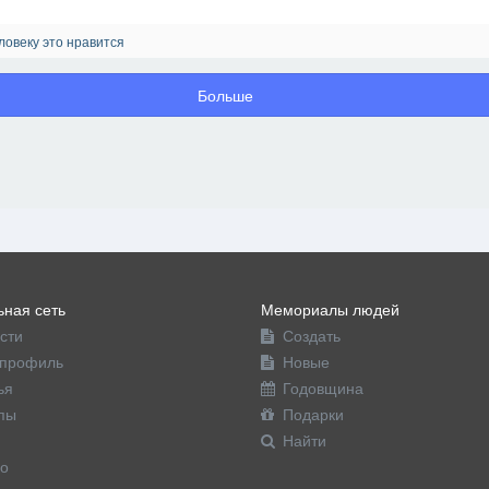
ловеку это нравится
Больше
ная сеть
Мемориалы людей
сти
Создать
профиль
Новые
ья
Годовщина
пы
Подарки
Найти
о