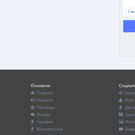
1 че
Основное
Социаль
Главная
Ново
Новости
Мой 
Питомцы
Друз
Форум
Груп
Часовня
Фото
Молитвослов
Виде