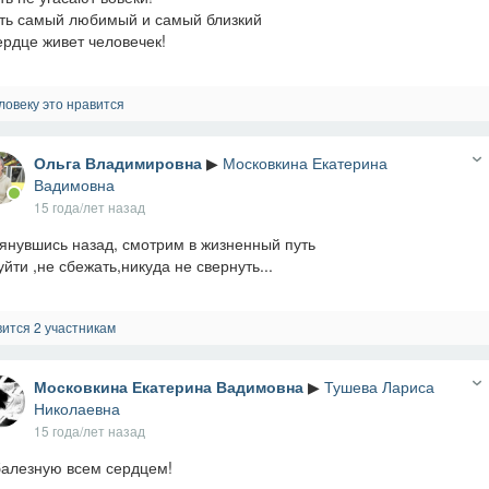
ть самый любимый и самый близкий
ердце живет человечек!
ловеку это нравится
Ольга Владимировна
▶
Московкина Екатерина
Вадимовна
15 года/лет назад
янувшись назад, смотрим в жизненный путь
уйти ,не сбежать,никуда не свернуть...
ится 2 участникам
Московкина Екатерина Вадимовна
▶
Тушева Лариса
Николаевна
15 года/лет назад
алезную всем сердцем!