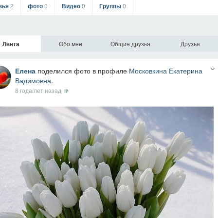
зья
2
фото
0
Видео
0
Группы
0
Лента
Обо мне
Общие друзья
Друзья
Елена
поделился фото в профиле
Московкина Екатерина
Вадимовна
.
8 года/лет назад