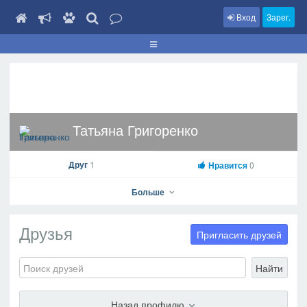
Вход
Зарег.
Татьяна Григоренко
Друг
1
Нравится
0
Больше
Друзья
Пригласить друзей
Татьяна Григоренко
Найти
На профиль
В друзья
Фото
Видео
Написать сообщение
Назад профилю