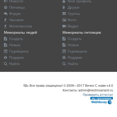
Новости
Мой профиль
Питомцы
Друзья
Форум
Группы
Часовня
Фото
Молитвослов
Видео
Мемориалы людей
Мемориалы питомцев
Создать
Создать
Новые
Новые
Годовщина
Годовщина
Подарки
Подарки
Найти
Найти
12+
Все права защищены! © 2009—2017 Вечно С нами v.4.0
Контакты: admin@vechnosnami.ru
Проверить аттестат