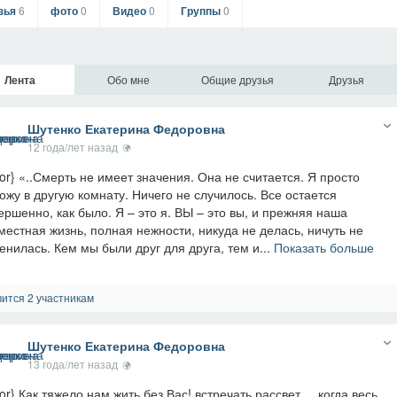
зья
6
фото
0
Видео
0
Группы
0
Лента
Обо мне
Общие друзья
Друзья
Шутенко Екатерина Федоровна
12 года/лет назад
tor} «..Смерть не имеет значения. Она не считается. Я просто
ожу в другую комнату. Ничего не случилось. Все остается
ершенно, как было. Я – это я. ВЫ – это вы, и прежняя наша
местная жизнь, полная нежности, никуда не делась, ничуть не
енилась. Кем мы были друг для друга, тем и...
Показать больше
ится 2 участникам
Шутенко Екатерина Федоровна
13 года/лет назад
tor} Как тяжело нам жить без Вас! встречать рассвет.... когда весь