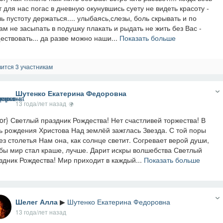
т для нас погас в дневную окунувшись суету не видеть красоту -
ь пустоту держаться.... улыбаясь,слезы, боль скрывать и по
ам не засыпать в подушку плакать и рыдать не жить без Вас -
ествовать... да разве можно наши...
Показать больше
ится 3 участникам
Шутенко Екатерина Федоровна
13 года/лет назад
tor} Светлый праздник Рождества! Нет счастливей торжества! В
ь рождения Христова Над землёй зажглась Звезда. С той поры
ез столетья Нам она, как солнце светит. Согревает верой души,
бы мир стал краше, лучше. Дарит искры волшебства Светлый
здник Рождества! Мир приходит в каждый...
Показать больше
Шелег Алла
▶
Шутенко Екатерина Федоровна
13 года/лет назад