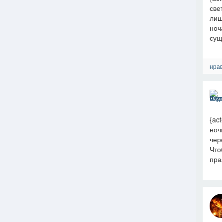
све
лиш
ноч
сущ
нрав
{ac
ноч
чер
Что
пра