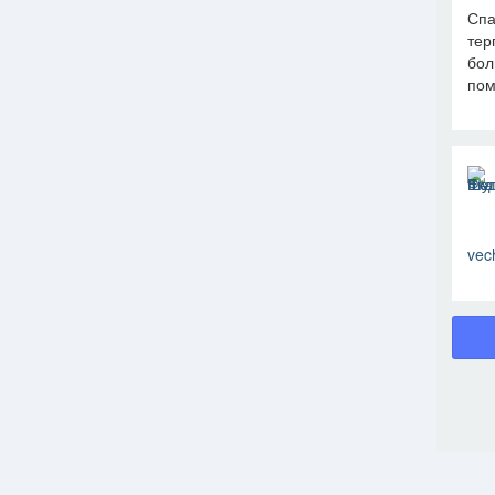
Спа
тер
бол
пом
vec