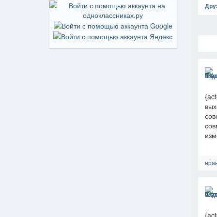
Дру
{ac
вых
сов
сов
изм
нрав
{ac