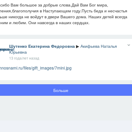
сибо Вам большое за добрые слова.Дай Вам Бог мира,
пения,благополучия в Наступающем году.Пусть беда и несчастья
ьше никогда не войдут в двери Вашего дома. Наших детей всегда
ним и любим. Они навсегда в наших сердцах.
Шутенко Екатерина Федоровна
▶
Акифьева Наталья
Юрьевна
13 года/лет назад
hnosnami.ru/files/gift_images/7mini.jpg
Больше