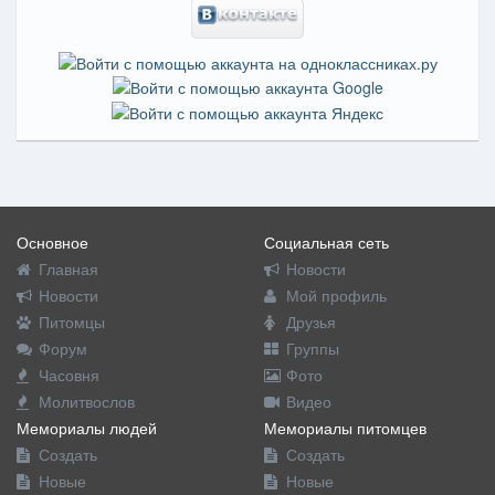
Основное
Социальная сеть
Главная
Новости
Новости
Мой профиль
Питомцы
Друзья
Форум
Группы
Часовня
Фото
Молитвослов
Видео
Мемориалы людей
Мемориалы питомцев
Создать
Создать
Новые
Новые