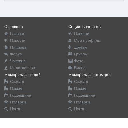
Основное
Социальная сеть
Главная
Новости
Новости
Мой профиль
Питомцы
Друзья
Форум
Группы
Часовня
Фото
Молитвослов
Видео
Мемориалы людей
Мемориалы питомцев
Создать
Создать
Новые
Новые
Годовщина
Годовщина
Подарки
Подарки
Найти
Найти