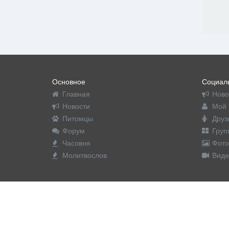
Основное
Социаль
Главная
Ново
Новости
Мой 
Питомцы
Друз
Форум
Груп
Часовня
Фото
Молитвослов
Виде