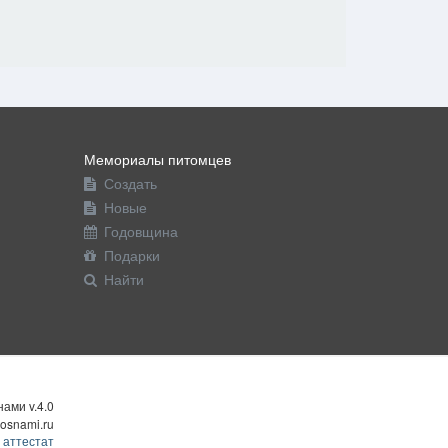
Мемориалы питомцев
Создать
Новые
Годовщина
Подарки
Найти
ами v.4.0
osnami.ru
 аттестат