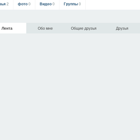
зья
2
фото
0
Видео
0
Группы
0
Лента
Обо мне
Общие друзья
Друзья