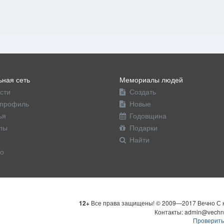
ная сеть
Мемориалы людей
сти
Создать
профиль
Новые
ья
Годовщина
пы
Подарки
Найти
о
12+
Все права защищены! © 2009—2017 Вечно С н
Контакты: admin@vechn
Проверить