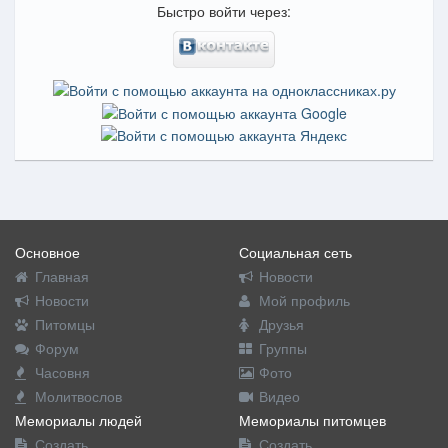
Быстро войти через:
Основное
Социальная сеть
Главная
Новости
Новости
Мой профиль
Питомцы
Друзья
Форум
Группы
Часовня
Фото
Молитвослов
Видео
Мемориалы людей
Мемориалы питомцев
Создать
Создать