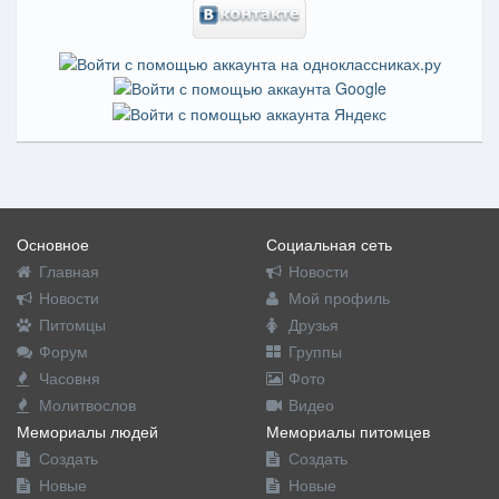
Основное
Социальная сеть
Главная
Новости
Новости
Мой профиль
Питомцы
Друзья
Форум
Группы
Часовня
Фото
Молитвослов
Видео
Мемориалы людей
Мемориалы питомцев
Создать
Создать
Новые
Новые