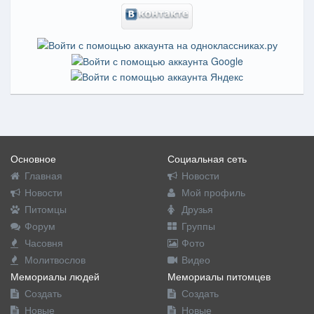
Основное
Социальная сеть
Главная
Новости
Новости
Мой профиль
Питомцы
Друзья
Форум
Группы
Часовня
Фото
Молитвослов
Видео
Мемориалы людей
Мемориалы питомцев
Создать
Создать
Новые
Новые