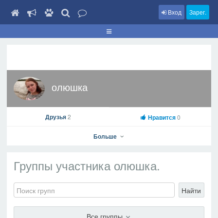
Вход
Зарег.
олюшка
Друзья
2
Нравится
0
Больше
Группы участника олюшка.
Найти
олюшка
На профиль
Все группы
В друзья
Фото
Видео
Написать сообщение