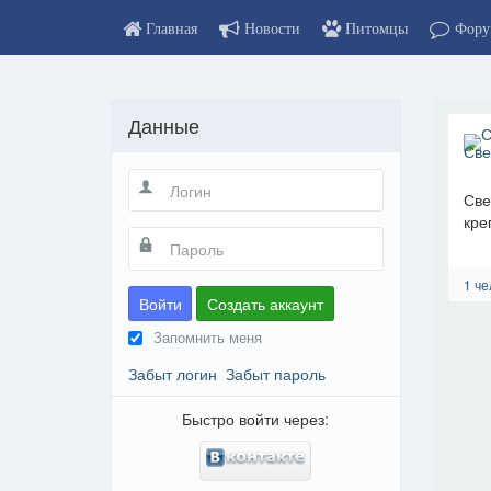
Главная
Новости
Питомцы
Фору
Данные
Све
кре
1 че
Войти
Создать аккаунт
Запомнить меня
Забыт логин
Забыт пароль
Быстро войти через: