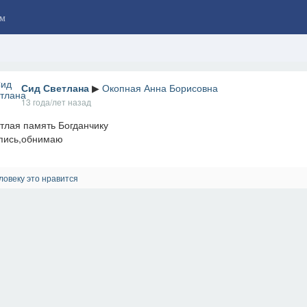
м
Сид Светлана
▶
Окопная Анна Борисовна
13 года/лет назад
тлая память Богданчику
пись,обнимаю
ловеку это нравится