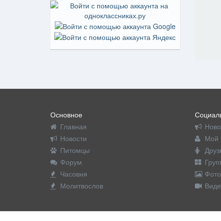
Основное
Социаль
Главная
Ново
Новости
Мой 
Питомцы
Друз
Форум
Груп
Часовня
Фото
Молитвослов
Виде