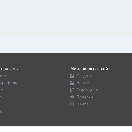
ная сеть
Мемориалы людей
сти
Создать
профиль
Новые
ья
Годовщина
пы
Подарки
Найти
о