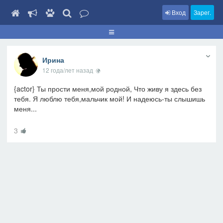
Вход
Зарег.
Ирина
12 года/лет назад
{actor} Ты прости меня,мой родной, Что живу я здесь без
тебя. Я люблю тебя,мальчик мой! И надеюсь-ты слышишь
меня...
3