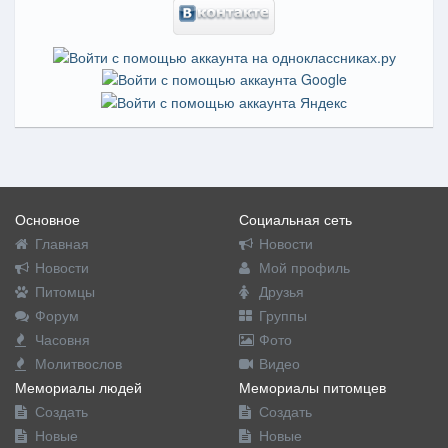
Основное
Социальная сеть
Главная
Новости
Новости
Мой профиль
Питомцы
Друзья
Форум
Группы
Часовня
Фото
Молитвослов
Видео
Мемориалы людей
Мемориалы питомцев
Создать
Создать
Новые
Новые