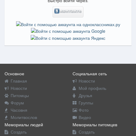
Быстро войти через:
Основное
Социальная сеть
Главная
Новости
Новости
Мой профиль
Питомцы
Друзья
Форум
Группы
Часовня
Фото
Молитвослов
Видео
Мемориалы людей
Мемориалы питомцев
Создать
Создать