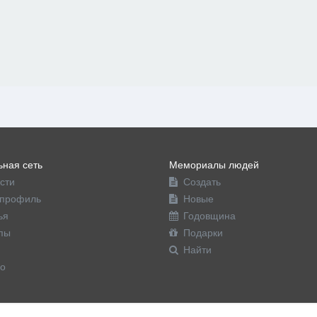
ная сеть
Мемориалы людей
сти
Создать
профиль
Новые
ья
Годовщина
пы
Подарки
Найти
о