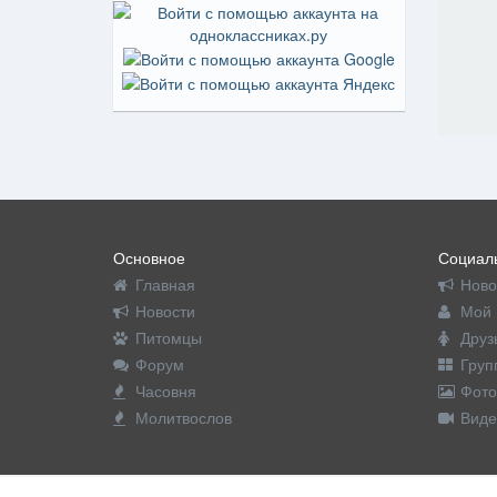
Основное
Социаль
Главная
Ново
Новости
Мой 
Питомцы
Друз
Форум
Груп
Часовня
Фото
Молитвослов
Виде