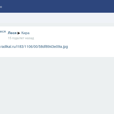
м
Леся
▶
Кира
15 года/лет назад
.radikal.ru/i183/1106/00/58df8943e09a.jpg