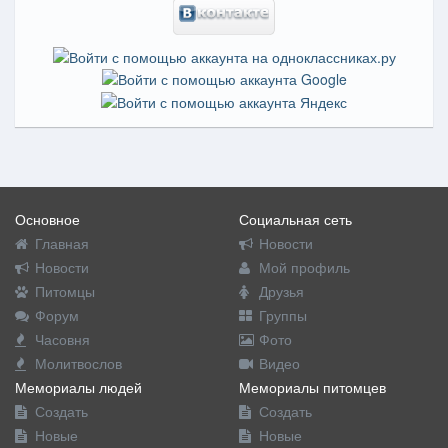
Основное
Социальная сеть
Главная
Новости
Новости
Мой профиль
Питомцы
Друзья
Форум
Группы
Часовня
Фото
Молитвослов
Видео
Мемориалы людей
Мемориалы питомцев
Создать
Создать
Новые
Новые