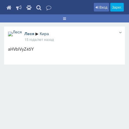
Вход
Зарег.
Леся
▶
Кира
15 года/лет назад
aHVbIVyZ45Y